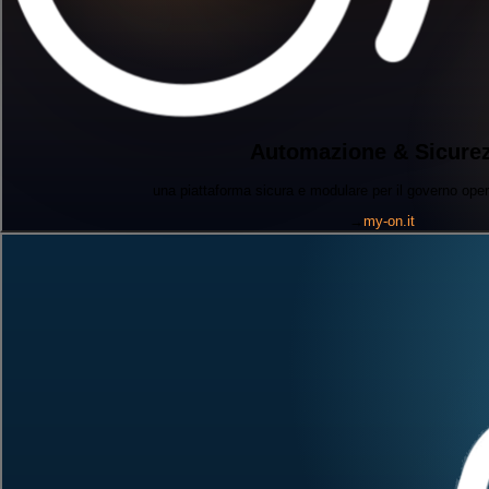
Automazione & Sicure
una piattaforma sicura e modulare per il governo oper
→
my-on.it